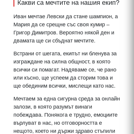
Какви са мечтите на нашия екип?
Иван мечтае Левски да стане шампион, а
Мария да се срещне със своя кумир –
Григор Димитров. Вероятно някой ден и
двамата ще си сбъднат мечтите.
Встрани от шегата, екипът ни бленува за
изграждане на силна общност, в която
всички си помагат. Надяваме се, че рано
или късно, ще успеем да сторим това и
ще обединим всички, мислещи като нас.
Мечтаем за една сигурна среда за онлайн
залози, в която разумът винаги
побеждава. Понякога е трудно, емоциите
върлуват в нас, но отговорността е
нещото, което ни държи здраво стъпили