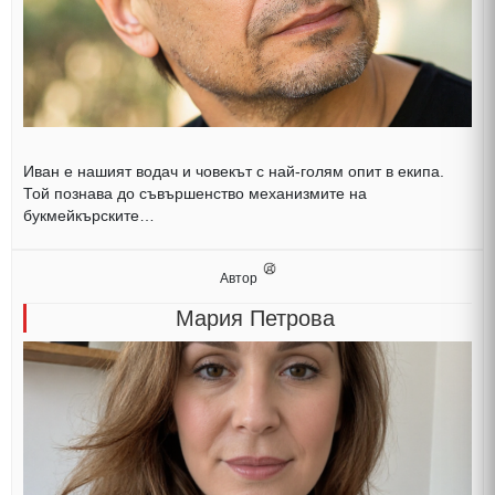
Иван е нашият водач и човекът с най-голям опит в екипа.
Той познава до съвършенство механизмите на
букмейкърските…
Автор
Мария Петрова