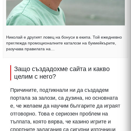
Николай е другият ловец на бонуси в екипа. Той ежедневно
преглежда промоционалните каталози на букмейкърите,
разучава правилата на…
Защо създадохме сайта и какво
целим с него?
Причините, подтикнали ни да създадем
портала за залози, са дузина, но основната
е, че желаем да научим българите да играят
отговорно. Това е сериозен проблем на
тълпата, която вярва, че казино игрите и
спортните залагания са сигурни източници