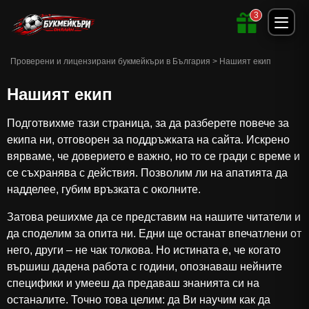
3
Проверени и лицензирани букмейкъри в България
>
Нашият екип
Нашият екип
Подготвихме тази страница, за да разберете повече за
екипа ни, отговорен за
поддръжката на сайта. Искрено
вярваме, че доверието е важно, но то се гради с време и
се съхранява с действия. Позволим ли на апатията да
надделее, губим връзката с околните.
Затова решихме да се представим на нашите читатели и
да споделим за опита ни. Едни ще останат впечатлени от
него, други – не чак толкова. Но истината е, че когато
вършиш дадена работа с години, опознаваш нейните
специфики и умееш да предаваш знанията си на
останалите. Точно това целим
:
да Ви научим как да