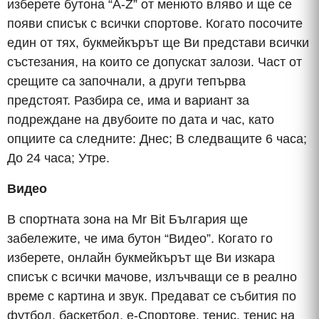
изберете бутона “A-Z” от менюто вляво и ще се
появи списък с всички спортове. Когато посочите
един от тях, букмейкърът ще Ви представи всички
състезания, на които се допускат залози. Част от
срещите са започнали, а други тепърва
предстоят. Разбира се, има и вариант за
подреждане на двубоите по дата и час, като
опциите са следните: Днес; В следващите 6 часа;
До 24 часа; Утре.
Видео
В спортната зона на Mr Bit България ще
забележите, че има бутон “Видео”. Когато го
изберете, онлайн букмейкърът ще Ви изкара
списък с всички мачове, излъчващи се в реално
време с картина и звук. Предават се събития по
футбол, баскетбол, е-Спортове, тенис, тенис на