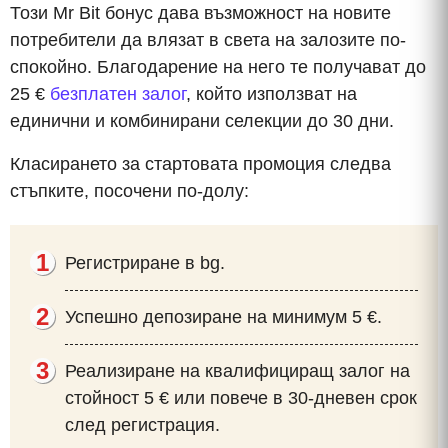
Този Mr Bit бонус дава възможност на новите
потребители да влязат в света на залозите по-
спокойно. Благодарение на него те получават до
25 €
безплатен залог
, който използват на
единични и комбинирани селекции до 30 дни.
Класирането за стартовата промоция следва
стъпките, посочени по-долу:
Регистриране в bg.
Успешно депозиране на минимум 5 €.
Реализиране на квалифициращ залог на
стойност 5 € или повече в 30-дневен срок
след регистрация.