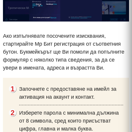
Ако изпълнявате посочените изисквания,
стартирайте Мр Бит регистрация от съответния
бутон. Букмейкърът ще Ви помоли да попълните
формуляр с няколко типа сведения, за да се
увери в имената, адреса и възрастта Ви.
Започнете с предоставяне на имейл за
активация на акаунт и контакт.
Изберете парола с минимална дължина
от 8 символа, сред които присъстват
цифра, главна и малка буква.