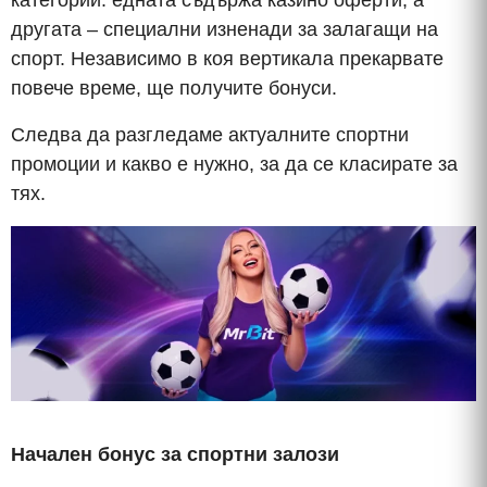
другата – специални изненади за залагащи на
спорт. Независимо в коя вертикала прекарвате
повече време, ще получите бонуси.
Следва да разгледаме актуалните спортни
промоции и какво е нужно, за да се класирате за
тях.
Начален бонус за спортни залози