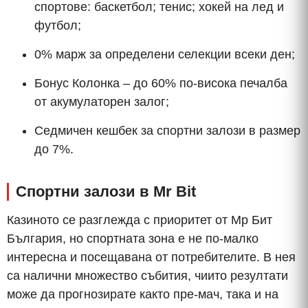
спортове: баскетбол; тенис; хокей на лед и
футбол;
0% марж за определени селекции всеки ден;
Бонус Колонка – до 60% по-висока печалба
от акумулаторен залог;
Седмичен кешбек за спортни залози в размер
до 7%.
Спортни залози в
Mr Bit
Казиното се разглежда с приоритет от Мр Бит
България, но спортната зона е не по-малко
интересна и посещавана от потребителите. В нея
са налични множество събития, чиито резултати
може да прогнозирате както пре-мач, така и на