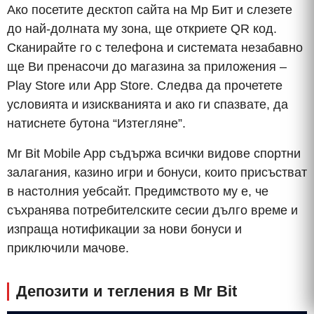
Ако посетите десктоп сайта на Мр Бит и слезете
до най-долната му зона, ще откриете QR код.
Сканирайте го с телефона и системата незабавно
ще Ви пренасочи до магазина за приложения –
Play Store или App Store. Следва да прочетете
условията и изискванията и ако ги спазвате, да
натиснете бутона “Изтегляне”.
Mr Bit Mobile App съдържа всички видове спортни
залагания, казино игри и бонуси, които присъстват
в настолния уебсайт. Предимството му е, че
съхранява потребителските сесии дълго време и
изпраща нотификации за нови бонуси и
приключили мачове.
Начален Бонус Спорт
Вход в Mr
Депозити и тегления в
Mr Bit
100% до 25 € безплатен залог
Bit