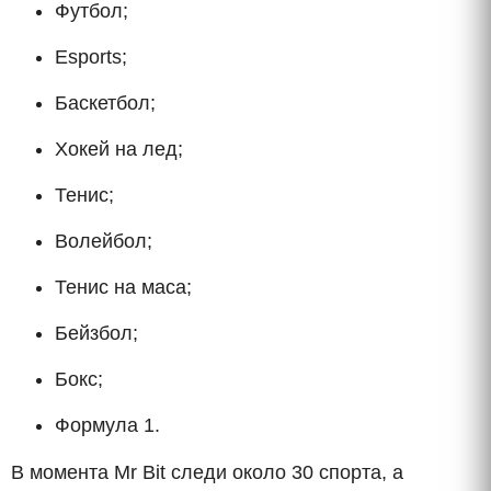
Футбол;
Esports;
Баскетбол;
Хокей на лед;
Тенис;
Волейбол;
Тенис на маса;
Бейзбол;
Бокс;
Формула 1.
В момента Mr Bit следи около 30 спорта, а