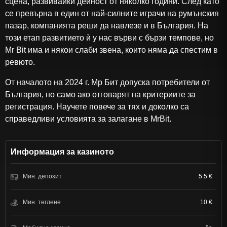
сцена, развивайки дейност от няколко години. След като
се превърна в един от най-силните играчи на румънския
пазар, компанията реши да навлезе и в България. На
този етап развитието ѝ у нас върви с бързи темпове, но
Mr Bit има и някои слаби звена, които няма да спестим в
ревюто.
От началото на 2024 г. Мр Бит допуска потребители от
България, но само ако отговарят на критериите за
регистрация. Научете повече за тях и доколко са
справедливи условията за залагане в MrBit.
Информация за казиното
Мин. депозит
5.5 €
Мин. теглене
10 €