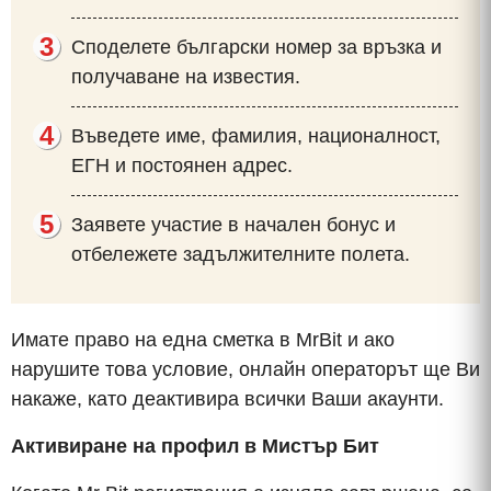
Споделете български номер за връзка и
получаване на известия.
Въведете име, фамилия, националност,
ЕГН и постоянен адрес.
Заявете участие в начален бонус и
отбележете задължителните полета.
Имате право на една сметка в MrBit и ако
нарушите това условие, онлайн операторът ще Ви
накаже, като деактивира всички Ваши акаунти.
Активиране на профил в Мистър Бит