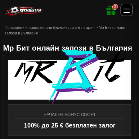
3
Проверени и лицензирани букмейкъри в България
>
Мр Бит онлайн
залози в България
Мр Бит онлайн залози в България
НАЧАЛЕН БОНУС СПОРТ
100% до 25 € безплатен залог