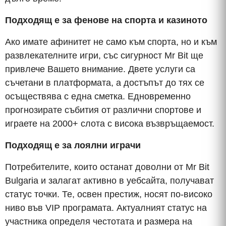
Подходящ е за фенове на спорта и казиното
Ако имате афинитет не само към спорта, но и към
развлекателните игри, със сигурност Mr Bit ще
привлече Вашето внимание. Двете услуги са
съчетани в платформата, а достъпът до тях се
осъществява с една сметка. Едновременно
прогнозирате събития от различни спортове и
играете на 2000+ слота с висока възвръщаемост.
Подходящ е за лоялни играчи
Потребителите, които останат доволни от Mr Bit
Bulgaria и залагат активно в уебсайта, получават
статус точки. Те, освен престиж, носят по-високо
ниво във VIP програмата. Актуалният статус на
участника определя честотата и размера на