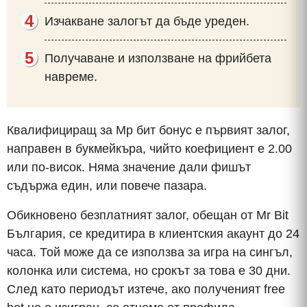
Изчакване залогът да бъде уреден.
Получаване и използване на фрийбета
навреме.
Квалифициращ за Мр бит бонус е първият залог,
направен в букмейкъра, чийто коефициент е 2.00
или по-висок. Няма значение дали фишът
съдържа един, или повече пазара.
Обикновено безплатният залог, обещан от Mr Bit
България, се кредитира в клиентския акаунт до 24
часа. Той може да се използва за игра на сингъл,
колонка или система, но срокът за това е 30 дни.
След като периодът изтече, ако полученият free