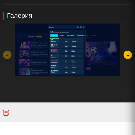
Галерия
←
→