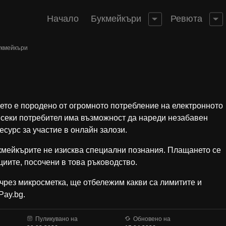
Начало
Букмейкъри
Ревюта
укмейкъри
ето е породено от огромното потребление на електронното
Всеки потребител има възможност да нареди незабавен
есурс за участие в онлайн залози.
укмейкърите не изисква специални познания. Плащането се
циите, посочени в това ръководство.
чрез микросметка, ще отбележим какви са лимитите и
Pay.bg.
Пуликувано на
Обновено на