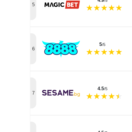
4.9
/5
5
5
/5
6
4.5
/5
7