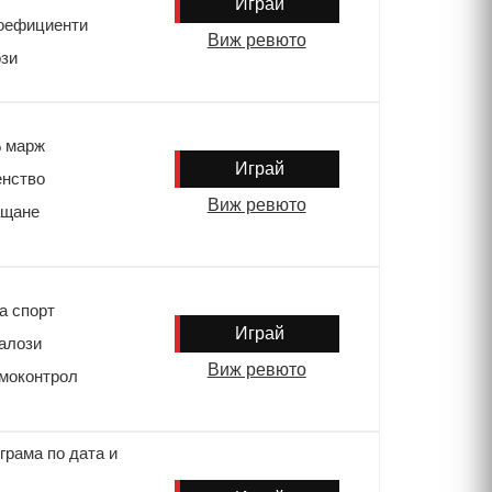
Играй
оефициенти
Виж ревюто
ози
% марж
Играй
енство
Виж ревюто
ащане
а спорт
Играй
алози
Виж ревюто
амоконтрол
грама по дата и