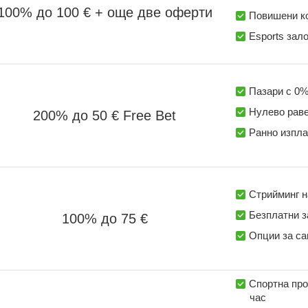
100% до 100 € + още две оферти
Повишени к
Esports зал
Пазари с 0
Нулево рав
200% до 50 € Free Bet
Ранно изпл
Стрийминг н
Безплатни з
100% до 75 €
Опции за с
Спортна про
час