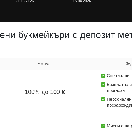
20.03.2026
15.04.2026
ени букмейкъри с депозит ме
Бонус
Фу
Специални 
Безплатна и
прогнози
100% до 100 €
Персонални
презарежда
Мисии с наг