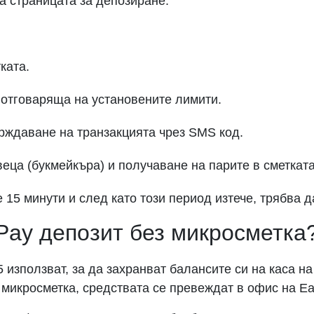
а страницата за депозиране.
ката.
 отговаряща на установените лимити.
рждаване на транзакцията чрез SMS код.
еца (букмейкъра) и получаване на парите в сметката
15 минути и след като този период изтече, трябва д
Pay депозит без микросметка
 използват, за да захранват балансите си на каса на
 микросметка, средствата се превеждат в офис на E