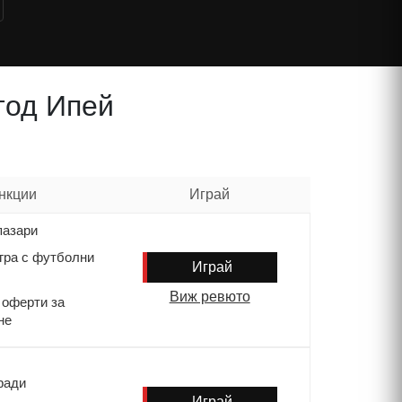
тод Ипей
нкции
Играй
пазари
гра с футболни
Играй
Виж ревюто
 оферти за
не
ради
Играй