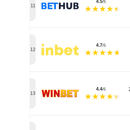
4.5
/5
11
4.7
/5
12
4.4
/5
13