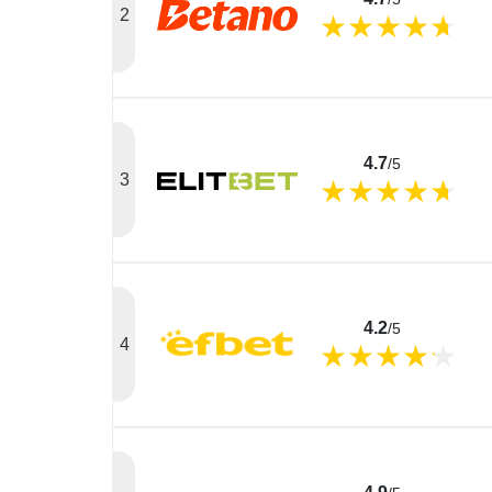
2
4.7
/5
3
4.2
/5
4