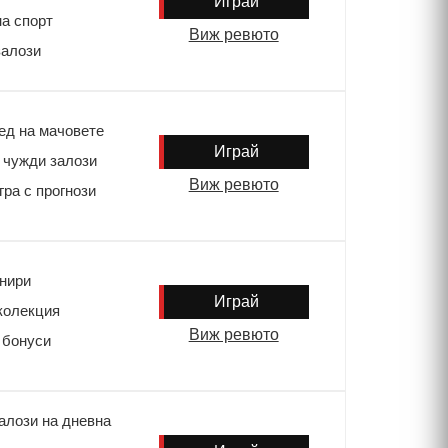
Играй
а спорт
Виж ревюто
залози
ед на мачовете
Играй
 чужди залози
Виж ревюто
гра с прогнози
нири
Играй
колекция
Виж ревюто
 бонуси
алози на дневна