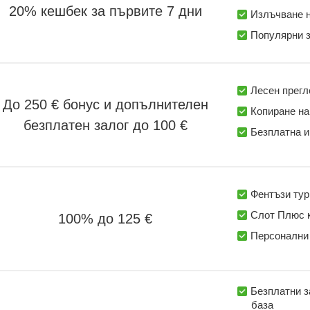
20% кешбек за първите 7 дни
Излъчване н
Популярни 
Лесен прегл
До 250 € бонус и допълнителен
Копиране на
безплатен залог до 100 €
Безплатна и
Фентъзи тур
Слот Плюс 
100% до 125 €
Персонални
Безплатни з
база