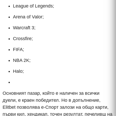
League of Legends;
Arena of Valor;
Warcraft 3;
Crossfire;
FIFA;
NBA 2K;
Halo;
Основният пазар, който е наличен за всички
дуели, е краен победител. Но в допълнение,
Elitbet позволява е-Спорт залози на общо карти,
първи кил, хендикап, точен резултат, печеливш на