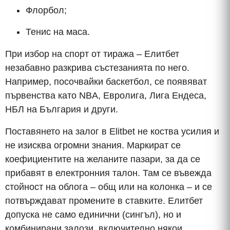
Флорбол;
Тенис на маса.
При избор на спорт от тиража – Елитбет
незабавно разкрива състезанията по него.
Например, посочвайки баскетбол, се появяват
първенства като NBA, Евролига, Лига Ендеса,
НБЛ на България и други.
Поставянето на залог в Elitbet не коства усилия и
не изисква огромни знания. Маркират се
коефициентите на желаните пазари, за да се
прибавят в електронния талон. Там се въвежда
стойност на облога – общ или на колонка – и се
потвърждават промените в ставките. Елитбет
допуска не само единични (сингъл), но и
комбинирани залози, включително някои