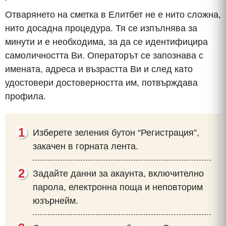
Отварянето на сметка в Елитбет не е нито сложна,
нито досадна процедура. Тя се изпълнява за
минути и е необходима, за да се идентифицира
самоличността Ви. Операторът се запознава с
имената, адреса и възрастта Ви и след като
удостовери достоверността им, потвърждава
профила.
Изберете зеления бутон “Регистрация”,
закачен в горната лента.
Задайте данни за акаунта, включително
парола, електронна поща и неповторим
юзърнейм.