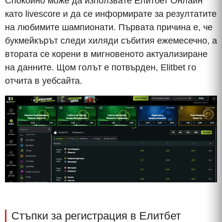
Спокойно може да използвате Елитбет Онлайн
като livescore и да се информирате за резултатите
на любимите шампионати. Първата причина е, че
букмейкърът следи хиляди събития ежемесечно, а
втората се корени в мигновеното актуализиране
на данните. Щом голът е потвърден, Elitbet го
отчита в уебсайта.
Стъпки за регистрация в Елитбет