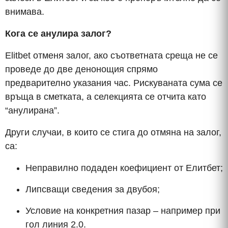
внимава.
Кога се анулира залог?
Elitbet отменя залог, ако съответната среща не се
проведе до две денонощия спрямо
предварително указания час. Рискуваната сума се
връща в сметката, а селекцията се отчита като
“анулирана”.
Други случаи, в които се стига до отмяна на залог,
са:
Неправилно подаден коефициент от Елитбет;
Липсващи сведения за двубоя;
Условие на конкретния пазар – например при
гол линия 2.0.