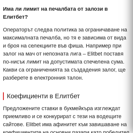
Има ли лимит на печалбата от залози в
Елитбет?
Операторът следва политика за ограничаване на
максималната печалба, но тя е зависима от вида
и броя на селекциите във фиша. Например при
залог на мач от непозната лига – Elitbet поставя
по-нисък лимит на допустимата спечелена сума.
Какви са ограниченията за създадения залог, ще
разберете в електронния талон.
Коефициенти в Елитбет
Предложените ставки в букмейкъра изглеждат
приемливо и се конкурират с тези на водещите
Начален Бонус Спорт
Вход в
100% до 100 €
сайтове. Elitbet има афинитет към завишаване на
Елитбет
коефициентите на основни пазари като победител