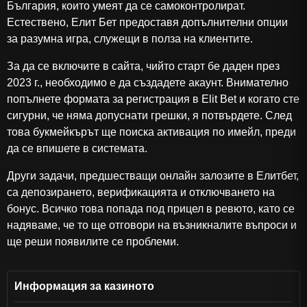
България, които умеят да се самоконтролират.
Естествено, Елит Бет предоставя допълнителни опции
за разумна игра, служещи в полза на клиентите.
За да се включите в сайта, чийто старт бе даден през
2023 г., необходимо е да създадете акаунт. Внимателно
попълнете формата за регистрация в Elit Bet и когато сте
сигурни, че няма допуснати грешки, я потвърдете. След
това букмейкърът ще поиска активация по имейл, преди
да се впишете в системата.
Други задачи, предшестващи онлайн залозите в Елитбет,
са депозирането, верификацията и отключването на
бонус. Всичко това попада под прицел в ревюто, като се
надяваме, че то ще отговори на възникналите въпроси и
ще реши появилите се проблеми.
Информация за казиното