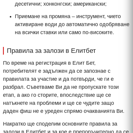
десетични; хонконгски; американски;
Приемане на промяна – инструмент, чието
активиране води до автоматично одобряване
на всички ставки или само по-високите.
Правила за залози в Елитбет
По време на регистрация в Елит Бет,
потребителят е задължен да се запознае с
правилата за участие и да потвърди, че ги е
разбрал. Съветваме Ви да не пропускате този
етап, а ако го сторите, впоследствие ще се
натъкнете на проблеми и ще се чудите защо
даден фиш не е уреден спрямо очакванията Ви.
Накратко ще споделим основните правила за
залози в Елитбет и за кое е препоръчително да се