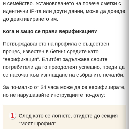
и семейство. Установяването на повече сметки с
идентични IP-та или други данни, може да доведе
до деактивирането им.
Кога и защо се прави верификация?
Потвърждаването на профила е съществен
процес, известен в бетинг средите като
“верификация”. Елитбет задължава своите
потребители да го преодолеят успешно, преди да
се насочат към изплащане на събраните печалби.
За по-малко от 24 часа може да се верифицирате,
но не нарушавайте инструкциите по-долу:
След като се логнете, отидете до секция
“Моят Профил”.