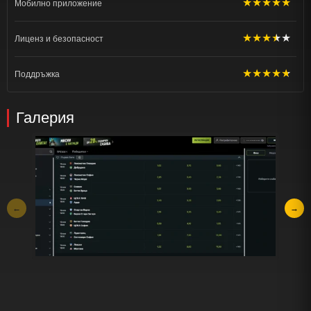
Мобилно приложение
Лиценз и безопасност
Поддръжка
Галерия
←
→