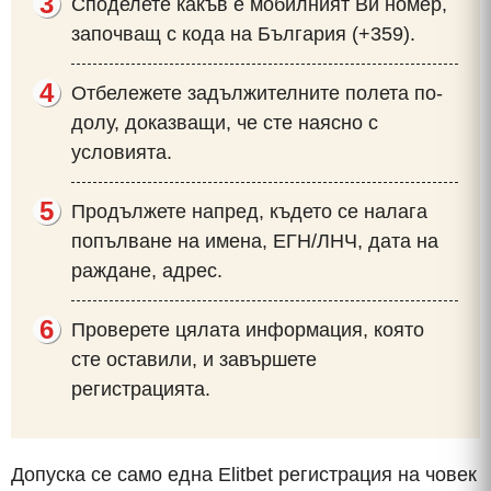
Споделете какъв е мобилният Ви номер,
започващ с кода на България (+359).
Отбележете задължителните полета по-
долу, доказващи, че сте наясно с
условията.
Продължете напред, където се налага
попълване на имена, ЕГН/ЛНЧ, дата на
раждане, адрес.
Проверете цялата информация, която
сте оставили, и завършете
регистрацията.
Допуска се само една Elitbet регистрация на човек