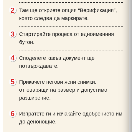
Там ще откриете опция “Верификация”,
която следва да маркирате.
Стартирайте процеса от едноименния
бутон.
Споделете какъв документ ще
потвърждавате.
Прикачете негови ясни снимки,
отговарящи на размер и допустимо
разширение.
Изпратете ги и изчакайте одобрението им
до денонощие.