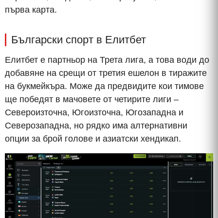
първа карта.
Български спорт в Елитбет
Елитбет е партньор на Трета лига, а това води до
добавяне на срещи от третия ешелон в тиражите
на букмейкъра. Може да предвидите кои тимове
ще победят в мачовете от четирите лиги –
Североизточна, Югоизточна, Югозападна и
Северозападна, но рядко има алтернативни
опции за брой голове и азиатски хендикап.