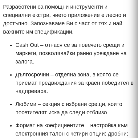
Разработени са помощни инструменти и
специални екстри, чието приложение е лесно и
достъпно. Запознаваме Ви с част от тях и най-
важните им спецификации.
Cash Out – отнася се за повечето срещи и
маркети, позволявайки ранно уреждане на
залога.
Дългосрочни – отделна зона, в която се
приемат предвиждания за краен победител в
надпревара.
Любими – секция с избрани срещи, които
посетителят иска да следи отблизо.
Формат на коефициентите – настройка към
електронния талон с четири опции: дробни;