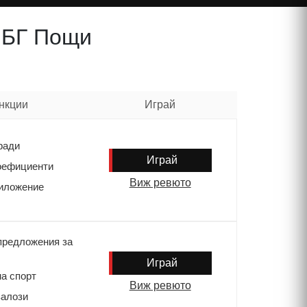
з БГ Пощи
нкции
Играй
ради
Играй
оефициенти
Виж ревюто
иложение
предложения за
Играй
а спорт
Виж ревюто
залози