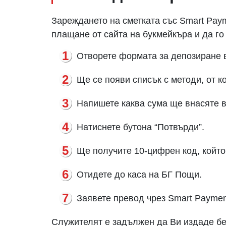
Зареждането на сметката със Smart Paym
плащане от сайта на букмейкъра и да го
Отворете формата за депозиране 
Ще се появи списък с методи, от к
Напишете каква сума ще внасяте в 
Натиснете бутона “Потвърди”.
Ще получите 10-цифрен код, който
Отидете до каса на БГ Пощи.
Заявете превод чрез Smart Paymen
Служителят е задължен да Ви издаде бел