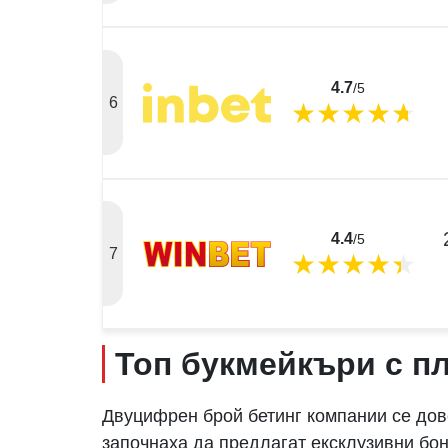
4.7
/5
6
4.4
/5
7
Топ букмейкъри с п
Двуцифрен брой бетинг компании се дов
започнаха да предлагат ексклузивни бон