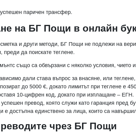
 успешен паричен трансфер.
ане на БГ Пощи в онлайн б
росметка и други методи, БГ Пощи не подлежи на вер
, преди да поискате теглене.
мънтс също са обвързани с няколко условия, чието 
ависимо дали става въпрос за внасяне, или теглене
позират до 5000 €, докато лимитът при теглене е 450
ставя 10-цифрен код, докато при изплащане – ЕГН.
успешен превод, която служи като гаранция пред бу
и е достъпна единствено за лица, които са навършил
преводите чрез БГ Пощи