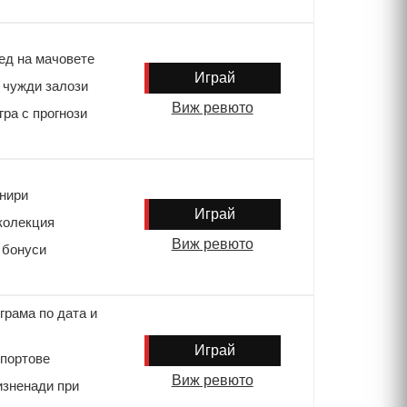
ед на мачовете
Играй
 чужди залози
Виж ревюто
гра с прогнози
нири
Играй
колекция
Виж ревюто
 бонуси
грама по дата и
Играй
спортове
Виж ревюто
изненади при