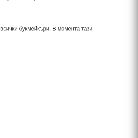
 всички букмейкъри. В момента тази