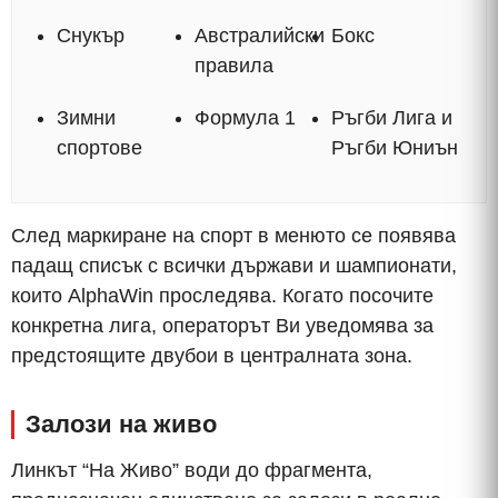
Снукър
Австралийски
Бокс
правила
Зимни
Формула 1
Ръгби Лига и
спортове
Ръгби Юниън
След маркиране на спорт в менюто се появява
падащ списък с всички държави и шампионати,
които AlphaWin проследява. Когато посочите
конкретна лига, операторът Ви уведомява за
предстоящите двубои в централната зона.
Залози на живо
Линкът “На Живо” води до фрагмента,