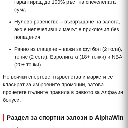
гарантиращ до 100% ръст на спечелената
сума
Нулево равенство – възвръщане на залога,
ако е непечеливш и мачът е приключил без
попадения
Ранно изплащане – важи за футбол (2 гола),
тенис (2 сета), Евролигата (18+ точки) и NBA
(20+ точки)
Не всички спортове, първенства и маркети се
класират за изброените промоции, затова
прочетете пълните правила в ревюто за Алфауин
бонуси.
Раздел за спортни залози в
AlphaWin