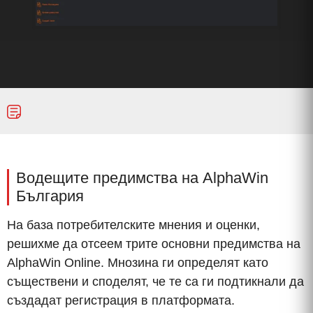
Водещите предимства на AlphaWin
България
На база потребителските мнения и оценки,
решихме да отсеем трите основни предимства на
AlphaWin Online. Мнозина ги определят като
съществени и споделят, че те са ги подтикнали да
създадат регистрация в платформата.