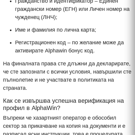
Гражданство и идентификатор – Единен
граждански номер (ЕГН) или Личен номер на
чужденец (ЛНЧ);
Име и фамилия по лична карта;
Регистрационен код – по желание може да
активирате Alphawin бонус код.
На финалната права сте длъжни да декларирате,
че сте запознати с всички условия, навършили сте
пълнолетие и не участвате в политиката на
страната.
Как се извършва успешна верификация на
профил в AlphaWin?
Въпреки че хазартният оператор е обособил
сектор за прикачване на копия на документи и е
разписал ясни инструкции, това е процедурата,