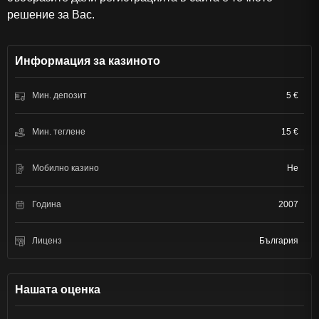
решение за Вас.
Информация за казиното
Мин. депозит
5 €
Мин. теглене
15 €
Мобилно казино
Не
Година
2007
Лиценз
България
Нашата оценка