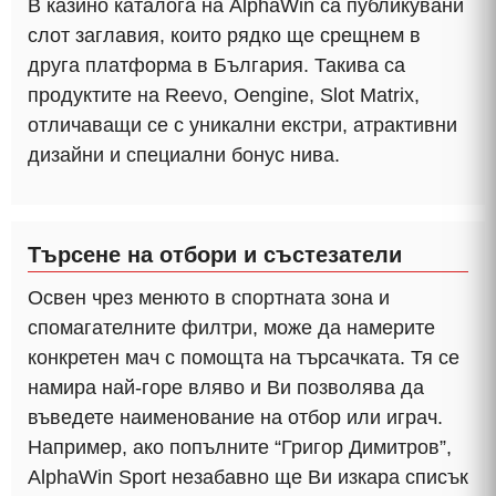
В казино каталога на AlphaWin са публикувани
слот заглавия, които рядко ще срещнем в
друга платформа в България. Такива са
продуктите на Reevo, Oengine, Slot Matrix,
отличаващи се с уникални екстри, атрактивни
дизайни и специални бонус нива.
Търсене на отбори и състезатели
Освен чрез менюто в спортната зона и
спомагателните филтри, може да намерите
конкретен мач с помощта на търсачката. Тя се
намира най-горе вляво и Ви позволява да
въведете наименование на отбор или играч.
Например, ако попълните “Григор Димитров”,
AlphaWin Sport незабавно ще Ви изкара списък