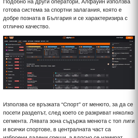
Подобно на други оператори, Алфауин използва
готова система за спортни залагания, която е
добре позната в България и се характеризира с
отлично качество.
Използва се връзката “Спорт” от менюто, за да се
посети разделът, след което се разкриват няколко
сегмента. Лявата зона съдържа менюта с топ лиги
и всички спортове, в централната част са
изброени дадени срещи, а вдясно се намират