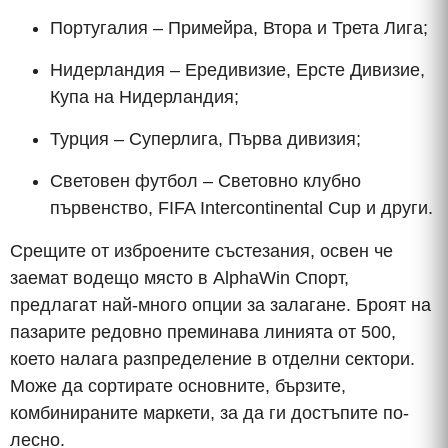
Португалия – Примейра, Втора и Трета Лига;
Нидерландия – Ередивизие, Ерсте Дивизие,
Купа на Нидерландия;
Турция – Суперлига, Първа дивизия;
Световен футбол – Световно клубно
първенство, FIFA Intercontinental Cup и други.
Срещите от изброените състезания, освен че
заемат водещо място в AlphaWin Спорт,
предлагат най-много опции за залагане. Броят на
пазарите редовно преминава линията от 500,
което налага разпределение в отделни сектори.
Може да сортирате основните, бързите,
комбинираните маркети, за да ги достъпите по-
лесно.