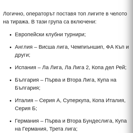
Логично, операторът поставя топ лигите в челото
на тиража. В тази група са включени:
Европейски клубни турнири;
Англия – Висша лига, Чемпиъншип, ФА Къп и
други;
Испания – Ла Лига, Ла Лига 2, Копа дел Рей;
България – Първа и Втора Лига, Купа на
България;
Италия – Серия А, Суперкупа, Копа Италия,
Серия Б;
Германия – Първа и Втора Бундеслига, Купа
на Германия, Трета лига;